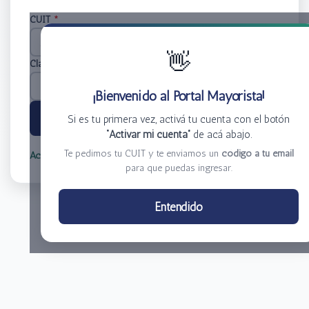
CUIT
*
👋
Clave
*
¡Bienvenido al Portal Mayorista!
Ingresar
Si es tu primera vez, activá tu cuenta con el botón
“Activar mi cuenta”
de acá abajo.
Te pedimos tu CUIT y te enviamos un
código a tu email
Activar mi cuenta
Olvidé mi clave
para que puedas ingresar.
Centro de Distribución El Bacha S.A.
Entendido