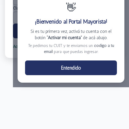
👋
Clave
*
¡Bienvenido al Portal Mayorista!
Ingresar
Si es tu primera vez, activá tu cuenta con el
botón
“Activar mi cuenta”
de acá abajo.
Te pedimos tu CUIT y te enviamos un
código a tu
Activar mi cuenta
Olvidé mi clave
email
para que puedas ingresar.
Centro de Distribución El Bacha S.A.
Entendido