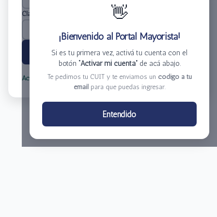
👋
Clave
*
¡Bienvenido al Portal Mayorista!
Ingresar
Si es tu primera vez, activá tu cuenta con el
botón
“Activar mi cuenta”
de acá abajo.
Te pedimos tu CUIT y te enviamos un
código a tu
Activar mi cuenta
Olvidé mi clave
email
para que puedas ingresar.
Centro de Distribución El Bacha S.A.
Entendido