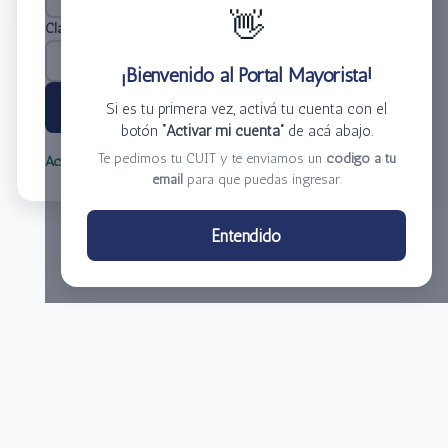
👋
Clave
*
¡Bienvenido al Portal Mayorista!
Ingresar
Si es tu primera vez, activá tu cuenta con el
botón
“Activar mi cuenta”
de acá abajo.
Te pedimos tu CUIT y te enviamos un
código a tu
Activar mi cuenta
Olvidé mi clave
email
para que puedas ingresar.
Centro de Distribución El Bacha S.A.
Entendido