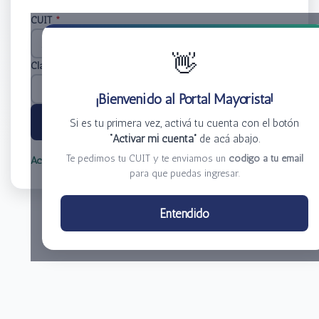
CUIT
*
👋
Clave
*
¡Bienvenido al Portal Mayorista!
Ingresar
Si es tu primera vez, activá tu cuenta con el botón
“Activar mi cuenta”
de acá abajo.
Te pedimos tu CUIT y te enviamos un
código a tu email
Activar mi cuenta
Olvidé mi clave
para que puedas ingresar.
Centro de Distribución El Bacha S.A.
Entendido