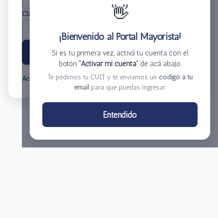
👋
Clave
*
¡Bienvenido al Portal Mayorista!
Ingresar
Si es tu primera vez, activá tu cuenta con el
botón
“Activar mi cuenta”
de acá abajo.
Te pedimos tu CUIT y te enviamos un
código a tu
Activar mi cuenta
Olvidé mi clave
email
para que puedas ingresar.
Centro de Distribución El Bacha S.A.
Entendido