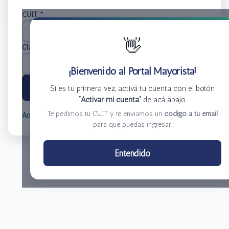
CUIT
*
👋
Clave
*
¡Bienvenido al Portal Mayorista!
Ingresar
Si es tu primera vez, activá tu cuenta con el botón
“Activar mi cuenta”
de acá abajo.
Te pedimos tu CUIT y te enviamos un
código a tu email
Activar mi cuenta
Olvidé mi clave
para que puedas ingresar.
Centro de Distribución El Bacha S.A.
Entendido