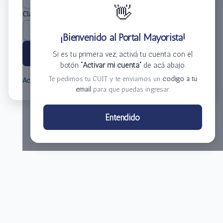
👋
Clave
*
¡Bienvenido al Portal Mayorista!
Ingresar
Si es tu primera vez, activá tu cuenta con el
botón
“Activar mi cuenta”
de acá abajo.
Te pedimos tu CUIT y te enviamos un
código a tu
Activar mi cuenta
Olvidé mi clave
email
para que puedas ingresar.
Centro de Distribución El Bacha S.A.
Entendido