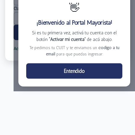
👋
Clave
*
¡Bienvenido al Portal Mayorista!
Ingresar
Si es tu primera vez, activá tu cuenta con el
botón
“Activar mi cuenta”
de acá abajo.
Te pedimos tu CUIT y te enviamos un
código a tu
Activar mi cuenta
Olvidé mi clave
email
para que puedas ingresar.
Centro de Distribución El Bacha S.A.
Entendido