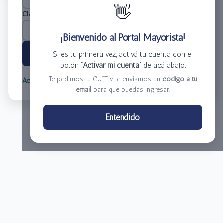
👋
Clave
*
¡Bienvenido al Portal Mayorista!
Ingresar
Si es tu primera vez, activá tu cuenta con el
botón
“Activar mi cuenta”
de acá abajo.
Te pedimos tu CUIT y te enviamos un
código a tu
Activar mi cuenta
Olvidé mi clave
email
para que puedas ingresar.
Centro de Distribución El Bacha S.A.
Entendido