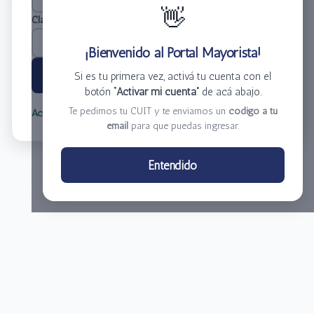
👋
Clave
*
¡Bienvenido al Portal Mayorista!
Ingresar
Si es tu primera vez, activá tu cuenta con el
botón
“Activar mi cuenta”
de acá abajo.
Te pedimos tu CUIT y te enviamos un
código a tu
Activar mi cuenta
Olvidé mi clave
email
para que puedas ingresar.
Centro de Distribución El Bacha S.A.
Entendido