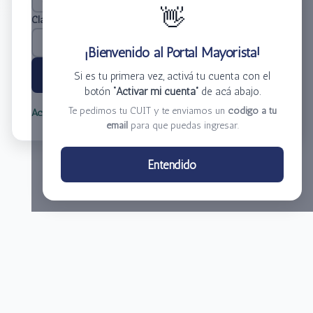
👋
Clave
*
¡Bienvenido al Portal Mayorista!
Ingresar
Si es tu primera vez, activá tu cuenta con el
botón
“Activar mi cuenta”
de acá abajo.
Te pedimos tu CUIT y te enviamos un
código a tu
Activar mi cuenta
Olvidé mi clave
email
para que puedas ingresar.
Centro de Distribución El Bacha S.A.
Entendido