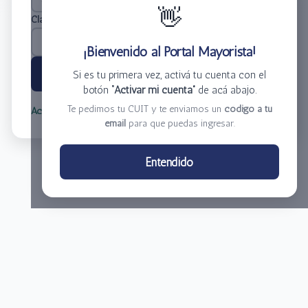
👋
Clave
*
¡Bienvenido al Portal Mayorista!
Ingresar
Si es tu primera vez, activá tu cuenta con el
botón
“Activar mi cuenta”
de acá abajo.
Te pedimos tu CUIT y te enviamos un
código a tu
Activar mi cuenta
Olvidé mi clave
email
para que puedas ingresar.
Centro de Distribución El Bacha S.A.
Entendido