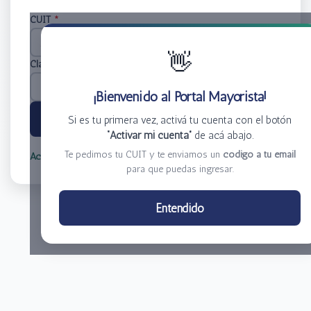
CUIT
*
👋
Clave
*
¡Bienvenido al Portal Mayorista!
Ingresar
Si es tu primera vez, activá tu cuenta con el botón
“Activar mi cuenta”
de acá abajo.
Te pedimos tu CUIT y te enviamos un
código a tu email
Activar mi cuenta
Olvidé mi clave
para que puedas ingresar.
Centro de Distribución El Bacha S.A.
Entendido