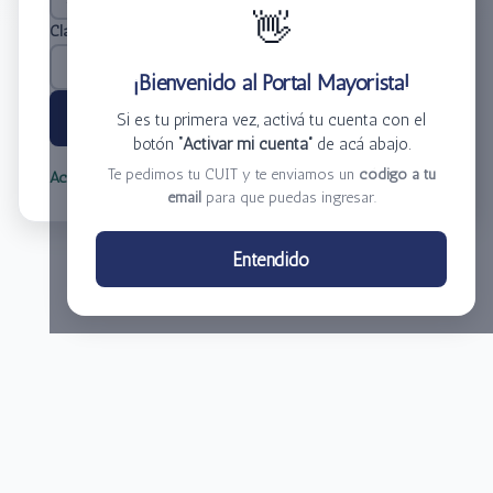
👋
Clave
*
¡Bienvenido al Portal Mayorista!
Ingresar
Si es tu primera vez, activá tu cuenta con el
botón
“Activar mi cuenta”
de acá abajo.
Te pedimos tu CUIT y te enviamos un
código a tu
Activar mi cuenta
Olvidé mi clave
email
para que puedas ingresar.
Centro de Distribución El Bacha S.A.
Entendido